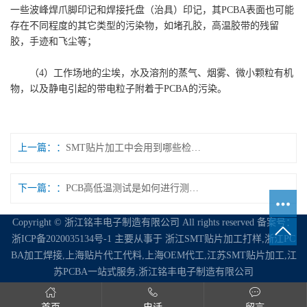
一些波峰焊爪脚印记和焊接托盘（治具）印记，其PCBA表面也可能
存在不同程度的其它类型的污染物，如堵孔胶，高温胶带的残留
胶，手迹和飞尘等；
（4）工作场地的尘埃，水及溶剂的蒸气、烟雾、微小颗粒有机
物，以及静电引起的带电粒子附着于PCBA的污染。
上一篇：
SMT贴片加工中会用到哪些检测工具
下一篇：
PCB高低温测试是如何进行测试的
Copyright © 浙江铭丰电子制造有限公司 All rights reserved 备案号：
浙ICP备2020035134号-1
主要从事于
浙江SMT贴片加工打样,浙江PC
BA加工焊接,上海贴片代工代料,上海OEM代工,江苏SMT贴片加工,江
苏PCBA一站式服务,浙江铭丰电子制造有限公司